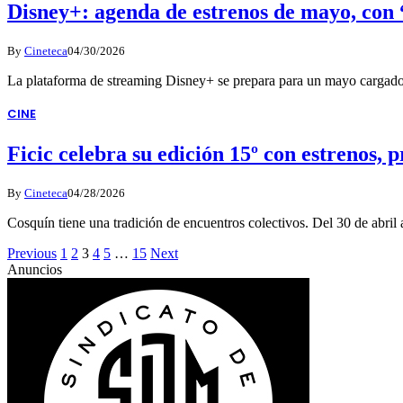
Disney+: agenda de estrenos de mayo, con 
By
Cineteca
04/30/2026
La plataforma de streaming Disney+ se prepara para un mayo cargado
CINE
Ficic celebra su edición 15º con estrenos, 
By
Cineteca
04/28/2026
Cosquín tiene una tradición de encuentros colectivos. Del 30 de abril
Previous
1
2
3
4
5
…
15
Next
Anuncios