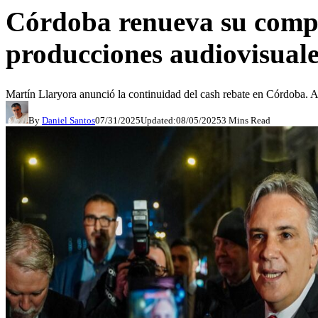
Córdoba renueva su compro
producciones audiovisuale
Martín Llaryora anunció la continuidad del cash rebate en Córdoba. A
By
Daniel Santos
07/31/2025
Updated:
08/05/2025
3 Mins Read