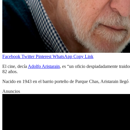
Facebook
Twitter
Pinterest
WhatsApp
Copy Link
El cine, decía
Adolfo Aristarain
, es “un oficio despiadadamente traido
82 años.
Nacido en 1943 en el barrio porteño de Parque Chas, Aristarain llegó al
Anuncios