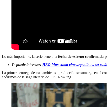
Lo más importante: la serie tiene una
fecha de estreno confirmada 
Te puede interesar:
HBO Max suma cine argentino a su catálo
La primera entrega de esta ambiciosa producción se sumerge en el con
acérrimos de la saga literaria de J. K. Rowling.