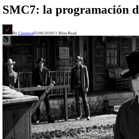
SMC7: la programación dí
By
Cineteca
05/06/2026
11 Mins Read